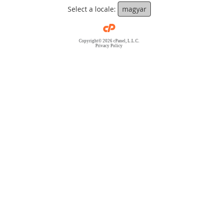
Select a locale:
magyar
Copyright© 2026 cPanel, L.L.C.
Privacy Policy