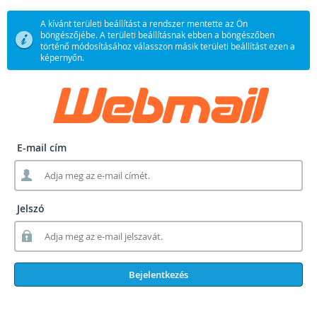
A kívánt területi beállítást a rendszer mentette az Ön
böngészőjébe. A területi beállításnak ebben a böngészőben
történő módosításához válasszon másik területi beállítást ezen a
képernyőn.
E-mail cím
Jelszó
Bejelentkezés