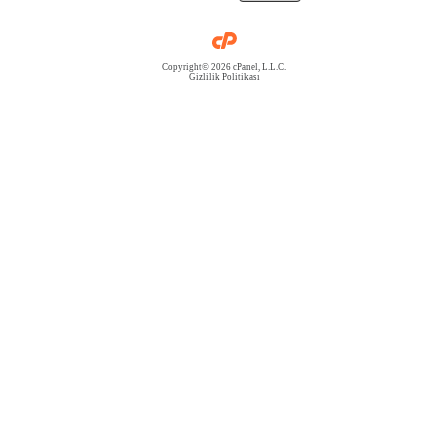
Copyright© 2026 cPanel, L.L.C.
Gizlilik Politikası