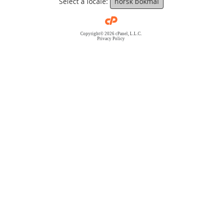
Select a locale:
norsk bokmål
Copyright© 2026 cPanel, L.L.C.
Privacy Policy